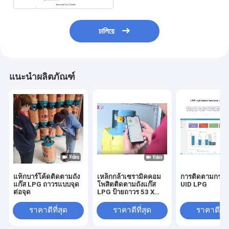
চালিয়ে
แนะนำผลิตภัณฑ์
แท็กบาร์โค้ดติดตามถัง
เหล็กกล้าเซรามิคคอม
การติดตามกระบ
แก๊ส LPG ถาวรแบบจุด
โพสิตติดตามถังแก๊ส
UID LPG
ต่อจุด
LPG ป้ายถาวร 53 X
37mm
ราคาดีที่สุด
ราคาดีที่สุด
ราคาดีที่ส