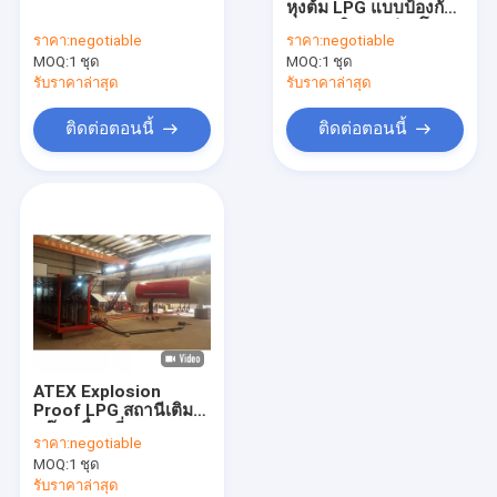
หุงต้ม LPG แบบป้องกัน
บาร์โค้ดทรงกระบอก
การระเบิดการถ่ายโอน
ราคา:
negotiable
ราคา:
negotiable
ข้อมูลแบบไร้สาย
MOQ:
คอมเพรสเซอร์ LPG
1 ชุด
MOQ:
1 ชุด
รับราคาล่าสุด
รับราคาล่าสุด
LPG Skid Plant
ติดต่อตอนนี้
ติดต่อตอนนี้
มาตรวัดระดับถังแก๊ส LPG
เครื่องตรวจจับการรั่วของก๊าซหุงต้ม
โซ่ลำเลียงกระบอกสูบ
เครื่องซีลอากาศร้อน
ปั๊มแก๊ส LPG
ATEX Explosion
Proof LPG สถานีเติม
แก๊สเคลื่อนที่แบบ
ราคา:
negotiable
เคลื่อนที่ได้ 20 ตัน
MOQ:
1 ชุด
รับราคาล่าสุด