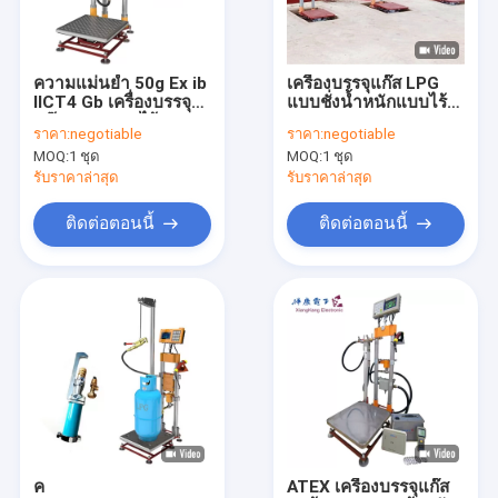
ทัวร์โรงงาน
ควบคุมคุณภาพ
ความแม่นยำ 50g Ex ib
เครื่องบรรจุแก๊ส LPG
IICT4 Gb เครื่องบรรจุ
แบบชั่งน้ำหนักแบบไร้
ติดต่อเรา
แก๊ส LPG แบบไร้สาย
สายความจุ 180KG
ราคา:
negotiable
ราคา:
negotiable
ประเภทแบตเตอรี่
MOQ:
1 ชุด
MOQ:
1 ชุด
ขอใบเสนอราคา
รับราคาล่าสุด
รับราคาล่าสุด
ติดต่อตอนนี้
ติดต่อตอนนี้
ติดตามกระบอกสูบ LPG
ระบบติดตามกระบอกสูบ
การติดตามก๊าซ LPG
เครื่องบรรจุถังแก๊ส LPG
เครื่องชั่งบรรจุกระบอกสูบ
ค
ATEX เครื่องบรรจุแก๊ส