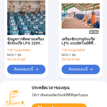
ข้อมูลการติดตามเครื่อง
เครื่องชั่งบรรจุถังแก๊ส
ชั่งถังแก๊ส LPG 220V
LPG แบบอัตโนมัติที่
180KGS
เชื่อมต่อกันแบบกัน
ราคา:
negotiable
ราคา:
negotiable
ระเบิด 220V
MOQ:
1 ชุด
MOQ:
1 ชุด
รับราคาล่าสุด
รับราคาล่าสุด
ติดต่อตอนนี้
ติดต่อตอนนี้
ประหยัดเวลาของคุณ
ให้เราติดต่อผลิตภัณฑ์ที่ดีที่สุดกับคุณ