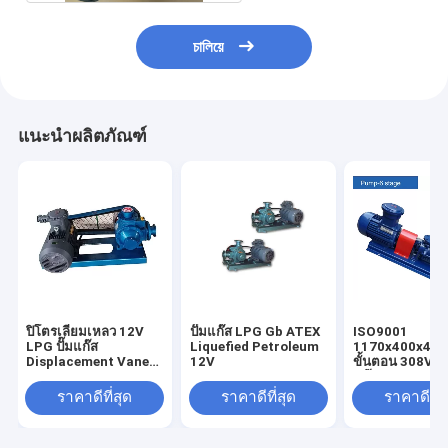
চালিয়ে
แนะนำผลิตภัณฑ์
ปิโตรเลียมเหลว 12V
ปั๊มแก๊ส LPG Gb ATEX
ISO9001
LPG ปั๊มแก๊ส
Liquefied Petroleum
1170x400x49
Displacement Vane
12V
ขั้นตอน 308V 4K
Pump
แก๊ส LPG
ราคาดีที่สุด
ราคาดีที่สุด
ราคาดีที่ส