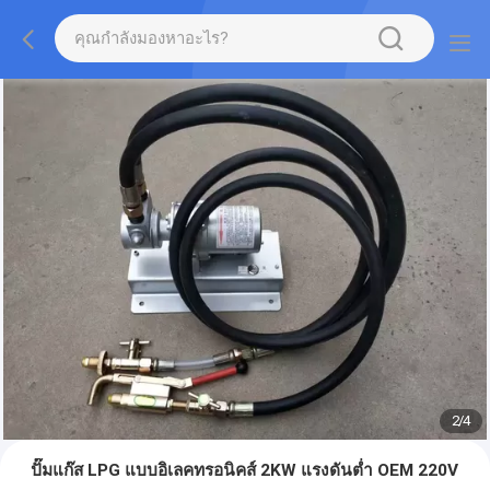
2
/
4
ปั๊มแก๊ส LPG แบบอิเลคทรอนิคส์ 2KW แรงดันต่ำ OEM 220V