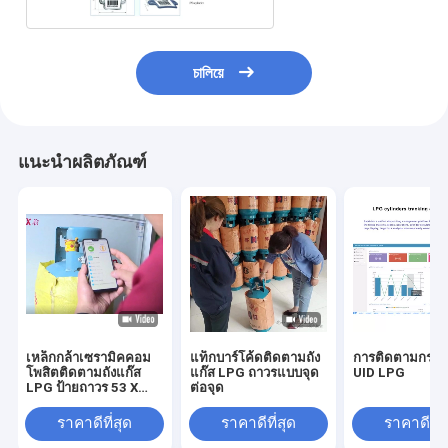
চালিয়ে
แนะนำผลิตภัณฑ์
เหล็กกล้าเซรามิคคอม
แท็กบาร์โค้ดติดตามถัง
การติดตามกระบ
โพสิตติดตามถังแก๊ส
แก๊ส LPG ถาวรแบบจุด
UID LPG
LPG ป้ายถาวร 53 X
ต่อจุด
37mm
ราคาดีที่สุด
ราคาดีที่สุด
ราคาดีที่ส