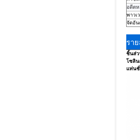
อดีตห
พาวเว
จัดอัน
ราย
ชิ้นส่
โซลินอ
แท่นชั