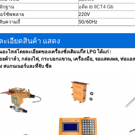
ลักฐาน
อดีต ib IICT4 Gb
อร์ซัพพลาย
220V
ดับความถี่
50/60Hz
ละเอียดสินค้า แสดง
วนอะไหล่โดยละเอียดของเครื่องชั่งเติมแก๊ส LPG ได้แก่ :
ยด์วาล์ว, กล่องไฟ, กระบอกแขวน, เครื่องมือ, จอแสดงผล, ท่อแอลพีจ
่ง สแกนเนอร์และที่จับ ซีล