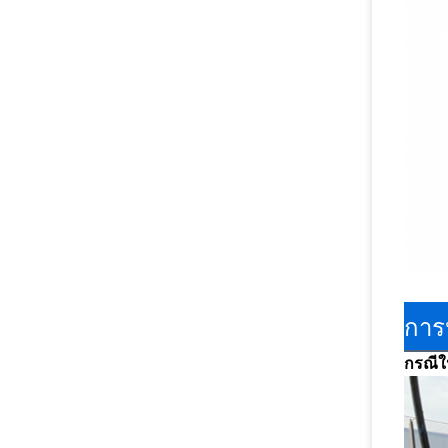
การ
กรณีใน