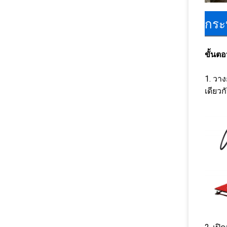
กระ
ขั้นต
1. วา
เดียวก