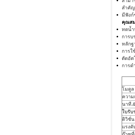
สามาร
สำคัญ
มีฟังก
คุณสมบ
ทดน้ำ
การบร
หลักฐ
การใช
ตัดอัต
การดำ
โมดูล
ความ
นาที.&
ใบรับ
ดิวิชั่น
แรงดั
ก๊าซท