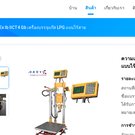
บ้าน
สินค้า
เกี่ยวกับเรา
ต
x Ib IICT4 Gb เครื่องบรรจุแก๊ส LPG แบบไร้สาย
ความแม
แบบไร
รายละเอ
สถานที่
ชื่อแบร
ได้รับก
หมายเล
การชำร
จำนวนสั่