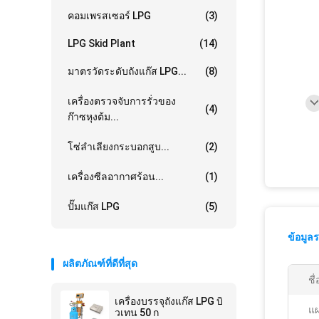
คอมเพรสเซอร์ LPG
(3)
LPG Skid Plant
(14)
มาตรวัดระดับถังแก๊ส LPG...
(8)
เครื่องตรวจจับการรั่วของ
(4)
ก๊าซหุงต้ม...
โซ่ลำเลียงกระบอกสูบ...
(2)
เครื่องซีลอากาศร้อน...
(1)
ปั๊มแก๊ส LPG
(5)
ข้อมูล
ผลิตภัณฑ์ที่ดีที่สุด
ชื
เครื่องบรรจุถังแก๊ส LPG บิ
แ
วเทน 50 ก