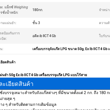
x.
แม็กซ์
Weighing
180กก.
จำหน่า
รชั่งน้ำหนัก
:
ามแม่นยำ:
ชั้น 3
ความดั
รดป้องกันการ
อดีต ib IICT4 Gb
ใบรับร
เบิด:
้น:
เครื่องบรรจุถังแก๊ส LPG ขนาด 50g
,
Ex Ib IICT4 Gb เ
อียดสินค้า
่นยำ 50g Ex ib IICT4 Gb เครื่องบรรจุแก๊ส LPG แบบไร้สาย
ละเอียดสินค้า
งชั่งบรรจุเหมาะสำหรับถังแก๊สต่างๆ ที่มีขนาดตั้งแต่ 2 กก. ถึง 180 กก.
ง่ายสุด ๆ
ต่าง ๆ สำหรับติดตามการเติมข้อมูล