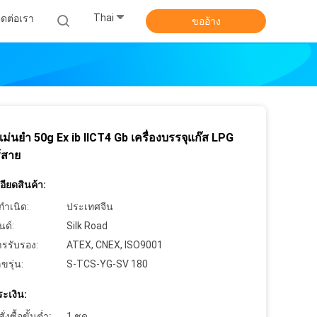
Thai
ิดต่อเรา
ขออ้าง
่นยำ 50g Ex ib IICT4 Gb เครื่องบรรจุแก๊ส LPG
้สาย
ียดสินค้า:
กำเนิด:
ประเทศจีน
นด์:
Silk Road
ารรับรอง:
ATEX, CNEX, ISO9001
ขรุ่น:
S-TCS-YG-SV 180
ะเงิน:
งซื้อขั้นต่ำ:
1 ชุด