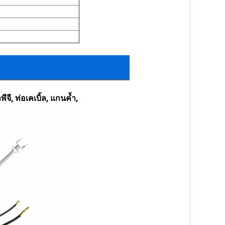
ี, ท่อเคเบิ้ล, แกนค้ำ,