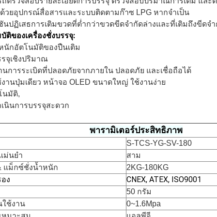
ถตรวจสอบรายละเอียดการบรรจุ ตรวจสอบปริมาณการเติม และตร
ด้วยอุปกรณ์สื่อสารและระบบติดตามก๊าซ LPG หากจำเป็น
์ชันปฏิเสธการเติมขวดที่ต่ำกว่าขวดขีดจำกัดล่างและที่เติมถึงขีดจ
ัติของเครื่องชั่งบรรจุ:
หนักอัตโนมัติของปืนเติม
รจุเชิงปริมาณ
านการระเบิดที่ปลอดภัยจากภายใน ปลอดภัย และเชื่อถือได้
้งานปุ่มเดียว หน้าจอ OLED ขนาดใหญ่ ใช้งานง่าย
โนมัติ,
เนินการบรรจุสะดวก
พารามิเตอร์ประสิทธิภาพ
S-TCS-YG-SV-180
แม่นยำ
สาม
 แม็กซ์ชั่งน้ำหนัก
2KG-180KG
รอง
CNEX, ATEX, ISO9001
50 กรัม
นใช้งาน
0~1.6Mpa
ี่เหมาะสม
แอลพีจี