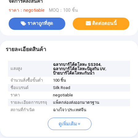
จัดการคลังสินค้า
ราคา：negotiable
MOQ：100 ชิ้น
ราคาถูกที่สุด
ติดต่อตอนนี้
รายละเอียดสินค้า
,
ฉลากบาร์โค้ดโลหะ SS304
แสงสูง
,
ฉลากบาร์โค้ดโลหะป้องกัน UV
ป้ายบาร์โค้ดโลหะกันน้ำ
จำนวนสั่งซื้อขั้นต่ำ
100 ชิ้น
ชื่อแบรนด์
Silk Road
ราคา
negotiable
รายละเอียดการบรรจุ
แพ็คกล่องส่งออกมาตรฐาน
สถานที่กำเนิด
ฉางโจว ประเทศจีน
ดูเพิ่มเติม