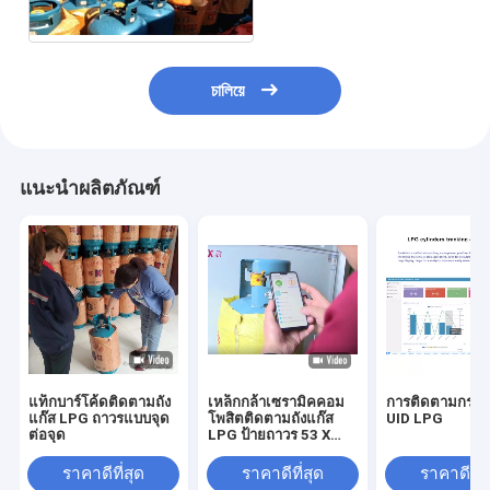
สินค้า
চালিয়ে
แนะนำผลิตภัณฑ์
แท็กบาร์โค้ดติดตามถัง
เหล็กกล้าเซรามิคคอม
การติดตามกระบ
แก๊ส LPG ถาวรแบบจุด
โพสิตติดตามถังแก๊ส
UID LPG
ต่อจุด
LPG ป้ายถาวร 53 X
37mm
ราคาดีที่สุด
ราคาดีที่สุด
ราคาดีที่ส